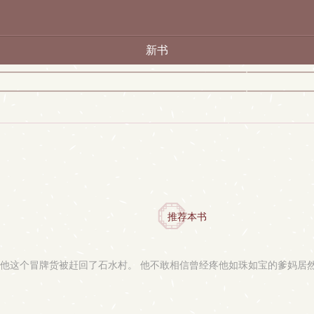
新书
推荐本书
而他这个冒牌货被赶回了石水村。 他不敢相信曾经疼他如珠如宝的爹妈居然