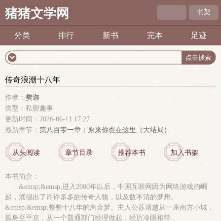
猪猪文学网
书架
分类
排行
新书
完本
足迹
传奇浪潮十八年
作者：
樊迦
类型：私密趣事
更新时间：2026-06-11 17:27
最新章节：
第八百零一章：原来你也在这里（大结局）
从头阅读
章节目录
推荐本书
加入书架
本书简介：
&emsp;&emsp;进入2000年以后，中国互联网因为网络游戏的崛
起，涌现出了许许多多的传奇人物，以及数不清的梦想。
&emsp;&emsp;整整十八年的淘金梦。主人公苏清越从一座南方小城，
孤身至平京，从一个普通部门经理做起，经历冷眼相待..